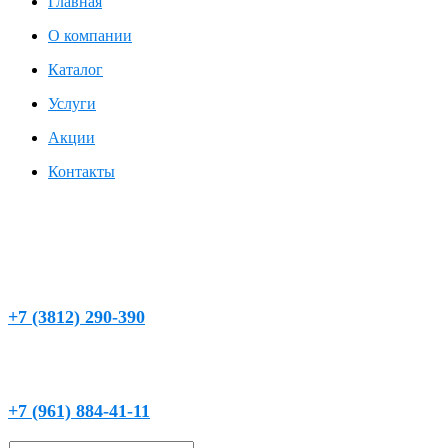
Главная
О компании
Каталог
Услуги
Акции
Контакты
г. Омск, ул. Кемеровская, д. 9, 2 этаж, левое крыло
chistaya_voda@mail.ru
+7 (3812) 290-390
(круглосуточно)
+7 (961) 884-41-11