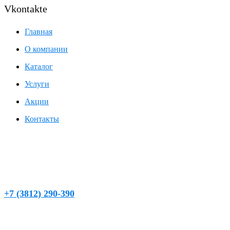
Vkontakte
Главная
О компании
Каталог
Услуги
Акции
Контакты
г. Омск, ул. Кемеровская, д. 9, 2 этаж, левое крыло
chistaya_voda@mail.ru
+7 (3812) 290-390
(круглосуточно)