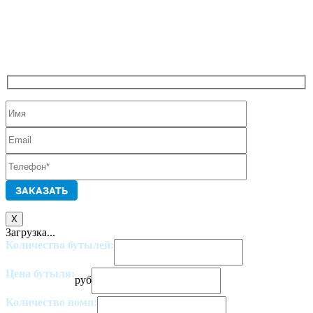
X
Загрузка...
Количество бутылей:
Цена бутыля:
руб
Количество помп: