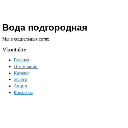
Вода подгородная
Мы в социальных сетях
Vkontakte
Главная
О компании
Каталог
Услуги
Акции
Контакты
г. Омск, ул. Кемеровская, д. 9, 2 этаж, левое
крыло
chistaya_voda@mail.ru