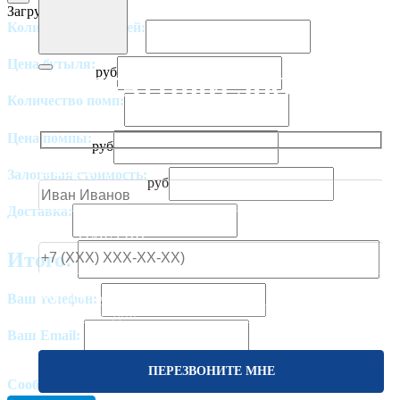
Загрузка...
Количество бутылей:
Цена бутыля:
руб
ОБРАТНЫЙ ЗВОНОК
Количество помп:
Цена помпы:
руб
ВАШЕ ИМЯ
Залоговая стоимость:
руб
Доставка:
ВАШ ТЕЛЕФОН
Итого:
КОГДА ВАМ ПЕРЕЗВОНИТЬ?
Ваш телефон:
Ваш Email:
Сообщение: