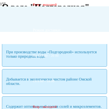
О воде "Подгородная"
Вскр – выходной
Добывается из подземного водоисточника —
артезианской скважины.
Режим доставки:
При производстве воды «Подгородной» используется
Пн-пт 9:00 – 20:00
только природная вода.
Добывается в экологически чистом районе Омской
Сб 9:00 – 18:00
области.
Содержит оптимальный состав солей и микроэлементов.
Вскр – выходной