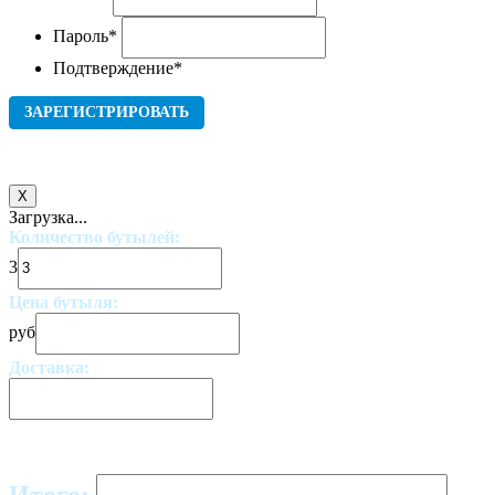
Пароль
*
Подтверждение
*
X
Загрузка...
Количество бутылей:
3
Цена бутыля:
руб
Доставка: