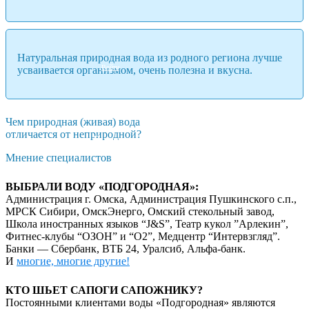
Натуральная природная вода из родного региона лучше
Войти
усваивается организмом, очень полезна и вкусна.
Чем природная (живая) вода
отличается от неприродной?
Вы отложили
Товар
в свою корзину.
Мнение специалистов
ВЫБРАЛИ ВОДУ «ПОДГОРОДНАЯ»:
Администрация г. Омска, Администрация Пушкинского с.п.,
МРСК Сибири, ОмскЭнерго, Омский стекольный завод,
Школа иностранных языков “J&S”, Театр кукол ”Арлекин”,
Фитнес-клубы “ОЗОН” и “О2”, Медцентр “Интервзгляд”.
Банки — Сбербанк, ВТБ 24, Уралсиб, Альфа-банк.
И
многие, многие другие!
КТО ШЬЕТ САПОГИ САПОЖНИКУ?
Постоянными клиентами воды «Подгородная» являются