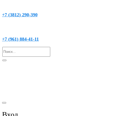
chistaya_voda@mail.ru
+7 (3812) 290-390
(круглосуточно)
+7 (961) 884-41-11
© 2021 Вода Подгородная
Вход