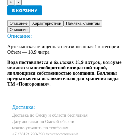
+
-
В КОРЗИНУ
Описание
Характеристики
Памятка клиентам
Описание
Войти
Описание:
Артезианская очищенная негазированная 1 категории.
Объем — 18,9 литра.
Вы отложили
Товар
в свою корзину.
Вода поставляется в баллонах 18,9 литров, которые
являются многооборотной возвратной тарой,
являющиеся собственностью компании. Баллоны
предназначены исключительно для хранения воды
ТМ «Подгородная».
Доставка:
Доставка по Омску и области бесплатная.
Дату доставки по Омской области
можно уточнить по телефонам:
+7 (3812) 290-390
(круглосуточный)