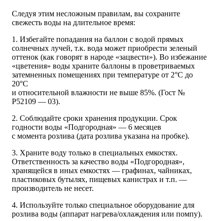
Следуя этим несложным правилам, вы сохраните
свежесть воды на длительное время:
1. Избегайте попадания на баллон с водой прямых
солнечных лучей, т.к. вода может приобрести зеленый
оттенок (как говорят в народе «зацвести»). Во избежание
«цветения» воды храните баллоны в проветриваемых
затемненных помещениях при температуре от 2°С до
20°С
и относительной влажности не выше 85%. (Гост №
Р52109 — 03).
2. Соблюдайте сроки хранения продукции. Срок
годности воды «Подгородная» — 6 месяцев
с момента розлива (дата розлива указана на пробке).
3. Храните воду только в специальных емкостях.
Ответственность за качество воды «Подгородная»,
хранящейся в иных емкостях — графинах, чайниках,
пластиковых бутылях, пищевых канистрах и т.п. —
производитель не несет.
4. Используйте только специальное оборудование для
розлива воды (аппарат нагрева/охлаждения или помпу).