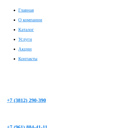
Главная
О компании
Каталог
Услуги
Акции
Контакты
г. Омск, ул. Кемеровская, д. 9, 2 этаж, левое крыло
chistaya_voda@mail.ru
+7 (3812) 290-390
(круглосуточно)
+7 (961) 884-41-11