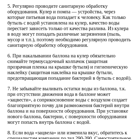
5. Регулярно проводите санитарную обработку
оборудования. Кулер и помпа — устройства, через
которые питьевая вода попадает к человеку. Как только
бутыль с водой установлена на кулер, качество воды
перестает зависеть только от качества разлива. Из кулера
в воду могут попадать различные загрязнения (пыль,
мусор и т.п.), поэтому необходимо регулярную проводить
санитарную обработку оборудования.
6. При накалывании баллона на кулер обязательно
снимайте термоусадочный колпачок (защитная
прозрачная пленка на крышке бутыля) и гигиеническую
наклейку (защитная наклейка на крышке бутыли,
предотвращающая попадание бактерий в бутыль с водой).
7. Не забывайте выливать остатки воды из баллона, т.к.
при отсутствии движения вода в баллоне может
«зацвести», а соприкосновение воды с воздухом создает
благоприятную почву для размножения бактерий внутри
баллона и на поверхности оборудования. При установке
нового баллона, бактерии, с поверхности оборудования
могут попасть внутрь баллона с водой.
8. Если вода «зацвела» или изменила вкус, обратитесь к
специалистам компании по тел 290-390. Самостоятельное