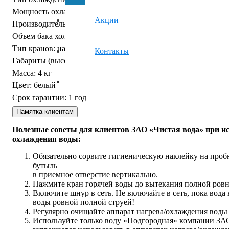
Мощность охлаждения:
68Вт
Акции
Производительность холодной воды:
0,7 л/ч
Объем бака холодной воды:
1,2 л
Тип кранов:
нажим кружкой
Контакты
Габариты (высота/ширина/глубина):
43,5/33/33 см
Масса:
4 кг
Цвет:
белый
Срок гарантии:
1 год
Памятка клиентам
Полезные советы для клиентов ЗАО «Чистая вода» при ис
охлаждения воды:
Обязательно сорвите гигиеническую наклейку на пробк
бутыль
в приемное отверстие вертикально.
Нажмите кран горячей воды до вытекания полной ровн
Включите шнур в сеть. Не включайте в сеть, пока вода 
воды ровной полной струей!
Регулярно очищайте аппарат нагрева/охлаждения воды
Используйте только воду «Подгородная» компании ЗАО