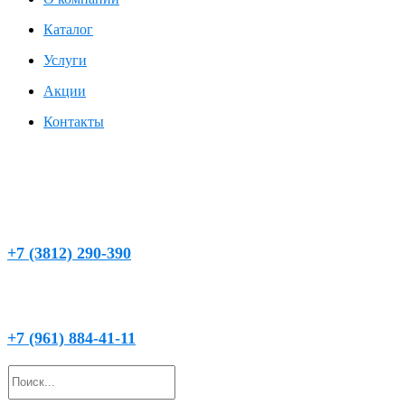
Каталог
Услуги
Акции
Контакты
г. Омск, ул. Кемеровская, д. 9, 2 этаж, левое крыло
chistaya_voda@mail.ru
+7 (3812) 290-390
(круглосуточно)
+7 (961) 884-41-11